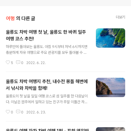
더보기
여행
의 다른 글
울릉도 차박 여행 첫 날, 울릉도 한 바퀴 일주
여행 코스 추천!
글 내용
하루만에 돌아보는 울릉도. 아침 9시부터 저녁 6시까지면
충분하게 자유 여행으로 주요 관광지를 모두 돌아볼 수 있
다. 자세한 내용은 아래 글을 참고해보자. 내가 어느정도 여
5
0
2022. 6. 22.
유롭게 아침부터 저녁까지 하루만에 돌아봤던 울릉도 관광
코스다. 사동항, 울릉 크루즈의 선착장 아침 일찍 섬에 도착
했다. 뭘할지 고민하다가 제일 먼저 목욕을 하러가기로 했
울릉도 차박 여행지 추천, 내수전 몽돌 해변에
다. 날씨는 아직 해무가 조금 껴있었고, 먼 바다는 맑아 보
이나, 섬 자체는 조금 구름이 낀 하늘이었다. 이번에 차박을
서 낚시와 차박을 함께!
글 내용
하기로 결정하면서 가장 먼저 고민한 것이 씻는 것과 용변
울릉도의 첫 날을 일일 여행 코스로 섬 일주를 한 다음날이
에 대한 고민이었는데, 용변에 대한 고민은 금새 해소되었
다. 이날은 원주에서 일하고 있는 친구가 주말 이틀간 차박
다. 이유는 있다가 작성하겠다. 씻는 것은 우선 저녁에는 간
과 낚시를 조인하기로 해서 강릉에서 배를 타고 들어왔다.
단히 세안과 이만 닦고 자고, 매일 아침에 도동에 있는 해수
0
0
2022. 6. 23.
3시가 좀 안돼서 저동항에 도착한 친구를 픽업하고, 친구
목욕탕을 가는 것으로..
와 함께 다시 한번 섬을 돌며 빠르게 관광을 시켜줬다. 이
친구와 나의 목적은 낚시 및 차박이었다. 그래서 빠르게 어
울릉도 여행 자차 차박 여행 1편 - 포항 영일만