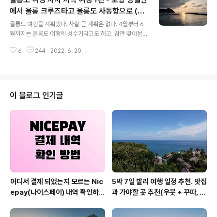
제 내가 돌던 코스를 돌면서 중요한 관광지만 보고 섬을 다
돌았을 때쯤 다시 마주한 남양항 근처의 따개비 식당에서
에서 울릉 크루즈타고 울릉도 사동항으로 (22
글 내용
식사를 했다. 첫날 일일 여행 코스가 궁금하다면 아래 블로
년 6월)
울릉도 여행을 계획했다. 사실 큰 계획은 없다. 4월부터 6
그를 참고하면 된다. 2022.06.22 - [여행] - 울릉도 차박
월까지는 울릉도 여행의 성수기라고도 하고, 잠깐 찾아본
여행 첫날, 울릉도 한 바퀴 일주 여행 코스 추천! 친구랑 나
울릉도 숙소들은 대부분 열악하면서 가격만 매우 높은 편
랑 둘 다 따개비 칼국수를 시켰고, 여기에 문어 초회를 하나
6
244
2022. 6. 20.
이었다. 그중에 괜찮아 보이는 곳들은 하루 밤에 수십만 원
추가했..
혹은 그 이상이 되는 곳들도 있었다. 이번 울릉도 여행은 혼
자 떠나는 여행이기 때문에 가능하면 비용적인 측면에서
가성비가 나쁜 선택은 하지 않기로 했다. 일주일 정도 여행
을 계획했기 때문에 7일을 숙박 시설에 혼자서 머문다면
이 블로그 인기글
지출도 클 것 같아서 직접 차량을 가지고 입도하는 방향으
로 생각했다. 차량 선적 비용이 적지 않은 비용이긴 했지만
차박으로 숙박 비용을 줄이면서 가능하면 한 두 곳에서 머
물기보다는 울릉도 여러 곳을 구경하고 이동할 수 있다면
그게 더 즐거운 여행이 될 것으로 ..
어디서 결제 되었는지 모르는 Nic
5박 7일 발리 여행 일정 추천. 맛집
epay(나이스페이) 내역 확인하는
과 가야할 곳 추천(우붓 + 꾸따, 세
방법
미냑, 짱구)