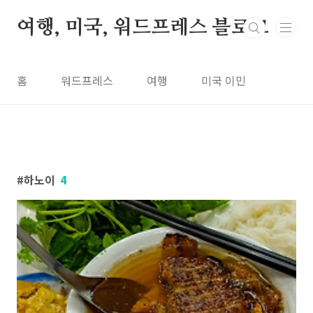
본문 바로가기
여행, 미국, 워드프레스 블로그
홈
워드프레스
여행
미국 이민
하노이
4