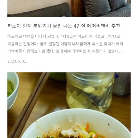
하노이 현지 분위기가 물씬 나는 4인실 에어비앤비 추천
하노이로 여행을 떠나게 되었다. 4박 5일간 하노이에 머물고 다낭으로
이동하는 일정이다. 급히 결정된 여행이라서 급하게 숙소를 찾다가 에어
비앤비를 이용해보기로 했다. 원래 에어비앤비는 잘 이용하지 않는데, 이
상하게 이번 여행은 에어비앤비를 이용해 보고 싶다는 생각이 들어서 에
2023. 5. 31.
어비앤비를 이용하게 되었다. 가격 대비 방이 아주 넓고 좋았다. 에어컨
도 잘 나오고 냉장고, 부엌 집기 등 숙식에 필요한 모든 물건들도 준비되
어 있었다. 작게나마 테라스도 있어서 저녁 시간쯤 환기를 시키며 창문을
열어두면 아이들 뛰어노는 소리가 소음처럼 느껴지지도 않고 편안한 마
음을 들게 해줬다. 하노이 숙소 추천. 현지인 스타일 에어비앤비 숙소에
서 4일을 머물다. 베트남 하노이에서 머물렀던 에어비앤비 숙박 후기입
니다. 현지인들이 사..