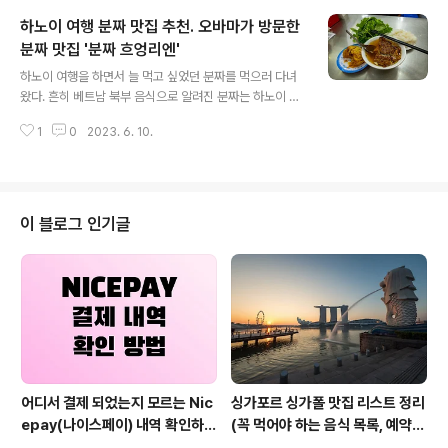
어비앤비를 이용하게 되었다. 가격 대비 방이 아주 넓고 좋
하노이 여행 분짜 맛집 추천. 오바마가 방문한
았다. 에어컨도 잘 나오고 냉장고, 부엌 집기 등 숙식에 필
요한 모든 물건들도 준비되어 있었다. 작게나마 테라스도
분짜 맛집 '분짜 흐엉리엔'
글 내용
있어서 저녁 시간쯤 환기를 시키며 창문을 열어두면 아이
하노이 여행을 하면서 늘 먹고 싶었던 분짜를 먹으러 다녀
들 뛰어노는 소리가 소음처럼 느껴지지도 않고 편안한 마
왔다. 흔히 베트남 북부 음식으로 알려진 분짜는 하노이 음
음을 들게 해줬다. 하노이 숙소 추천. 현지인 스타일 에어비
식으로도 유명하다. 운이 좋게도 숙소를 잡은 곳 근처에 베
앤비 숙소에서 4일을 머물다. 베트남 하노이에서 머물렀던
1
0
2023. 6. 10.
트남 식의 아침 식사를 할 수 있는 식당들이 여러 곳 있었는
에어비앤비 숙박 후기입니다. 현지인들이 사..
데, 그 중 가장 유명한 곳이 바로 이 분짜 흐엉리엔이었다.
숙소에서는 도보로 5분정도 거리에 있었으며, 아침 일찍
아침 식사도 할 수 있는 곳이어서 하노이 여행을 하는 기간
동안 2번을 방문할 수 있었다. 분짜 흐엉리엔이라는 식당
이 블로그 인기글
은 원래도 현지인들에게 인기가 많았던 식당이었으나, 20
16년 미국 대통령 오바마가 베트남 순방 시, 이 식당을 방
문하면서 현지인들과 여행객 모두에게 유명한 식당이 되었
다. 나는 두 번의 분짜 흐엉리엔 방문을 하면서 두 번 모두
분짜 스페셜과 해산물 스프..
어디서 결제 되었는지 모르는 Nic
싱가포르 싱가폴 맛집 리스트 정리
epay(나이스페이) 내역 확인하는
(꼭 먹어야 하는 음식 목록, 예약
방법
방법, 위치 등)