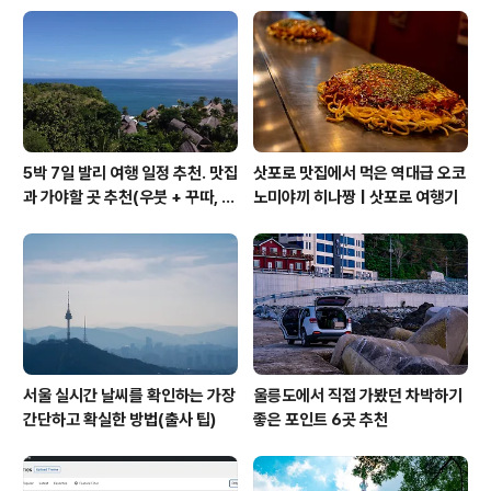
5박 7일 발리 여행 일정 추천. 맛집
삿포로 맛집에서 먹은 역대급 오코
과 가야할 곳 추천(우붓 + 꾸따, 세
노미야끼 히나짱 | 삿포로 여행기
미냑, 짱구)
서울 실시간 날씨를 확인하는 가장
울릉도에서 직접 가봤던 차박하기
간단하고 확실한 방법(출사 팁)
좋은 포인트 6곳 추천