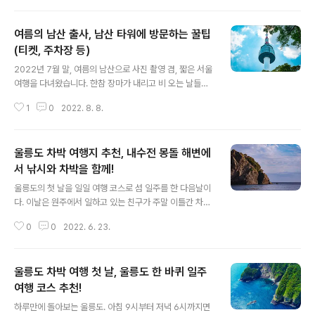
동안 울릉도를 5-6바퀴 정도 일주해서 돌았던 것 같은데,
어디에 멈추지 않고 차박지를 둘러보고자 섬을 일주한다면
여름의 남산 출사, 남산 타워에 방문하는 꿀팁
대략 한 시간 반에서 두 시간 정도 사이에 섬을 한 바퀴 돌
수 있다. 그러니 처음 울릉도에 차를 가지고 입도한다면 시
(티켓, 주차장 등)
글 내용
간을 내서 한 번은 시계방향으로, 그리고 한 번은 시계 반대
2022년 7월 말, 여름의 남산으로 사진 촬영 겸, 짧은 서울
방향으로 섬을 일주해본다면 같은 섬이지만 다른 느낌의
여행을 다녀왔습니다. 한참 장마가 내리고 비 오는 날들만
울릉도를 관람할 수 있을 것이다. 밑에 목록은 시계 반대 방
가득했던 7월 말이 끝나갈 즈음 방문한 서울의 남산은 가
향으로 설명해보도록 하겠다. HTML 삽입 미리보기할 수
1
0
2022. 8. 8.
을과 겨울에 방문했던 것과는 또 다른 매력을 찾아볼 수 있
없는 소스 위의 지도는..
었습니다. 오늘은 남산 케이블 카를 타고 방문한 남산과 남
산 타워 전망대에 조금 더 편하게 갈 수 있었던 팁과 함께,
울릉도 차박 여행지 추천, 내수전 몽돌 해변에
그날 찍은 사진들을 공유하고자 합니다. 목차 남산 타워 볼
거리 남산에 가면 남산 타워 전망대가 생각 날텐 데요. 남산
서 낚시와 차박을 함께!
글 내용
타워 전망대에 올라가지 않더라도 남산에 올라가면 타워
울릉도의 첫 날을 일일 여행 코스로 섬 일주를 한 다음날이
근처에서 서울 전경을 볼 수 있습니다. 위의 사진은 남산 타
다. 이날은 원주에서 일하고 있는 친구가 주말 이틀간 차박
워 전망대에 올라가지 않더라도 남산에 오르기만 하면 북
과 낚시를 조인하기로 해서 강릉에서 배를 타고 들어왔다.
쪽 방향으로 볼 수 있는 종로와 북한산 뷰입니다. 남산 타워
0
0
2022. 6. 23.
3시가 좀 안돼서 저동항에 도착한 친구를 픽업하고, 친구
주위로 조성된 ..
와 함께 다시 한번 섬을 돌며 빠르게 관광을 시켜줬다. 이
친구와 나의 목적은 낚시 및 차박이었다. 그래서 빠르게 어
울릉도 차박 여행 첫 날, 울릉도 한 바퀴 일주
제 내가 돌던 코스를 돌면서 중요한 관광지만 보고 섬을 다
돌았을 때쯤 다시 마주한 남양항 근처의 따개비 식당에서
여행 코스 추천!
글 내용
식사를 했다. 첫날 일일 여행 코스가 궁금하다면 아래 블로
하루만에 돌아보는 울릉도. 아침 9시부터 저녁 6시까지면
그를 참고하면 된다. 2022.06.22 - [여행] - 울릉도 차박