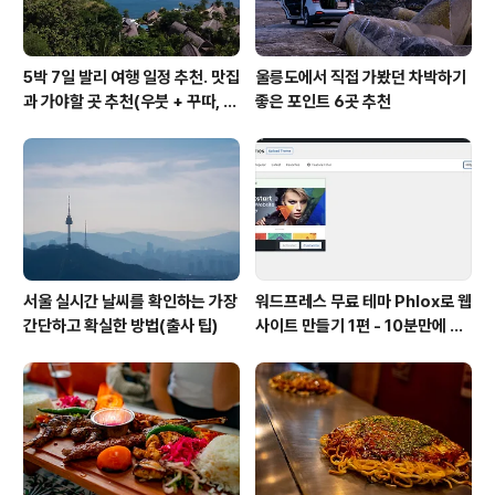
5박 7일 발리 여행 일정 추천. 맛집
울릉도에서 직접 가봤던 차박하기
과 가야할 곳 추천(우붓 + 꾸따, 세
좋은 포인트 6곳 추천
미냑, 짱구)
서울 실시간 날씨를 확인하는 가장
워드프레스 무료 테마 Phlox로 웹
간단하고 확실한 방법(출사 팁)
사이트 만들기 1편 - 10분만에 사
이트 세팅하기