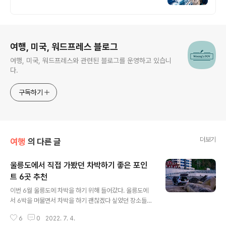
직판 여행사
로그 정보
여행, 미국, 워드프레스 블로그
여행, 미국, 워드프레스와 관련된 블로그를 운영하고 있습니
다.
구독하기
더보기
여행
의 다른 글
울릉도에서 직접 가봤던 차박하기 좋은 포인
트 6곳 추천
글 내용
이번 6월 울릉도에 차박을 하기 위해 들어갔다. 울릉도에
서 6박을 머물면서 차박을 하기 괜찮겠다 싶었던 장소들을
정리해 보았다. 나중에 울릉도에 차박을 하고자 들어가는
6
0
2022. 7. 4.
분이 계신다면 미리 참고해도 좋을 것 같다. 6박을 머무는