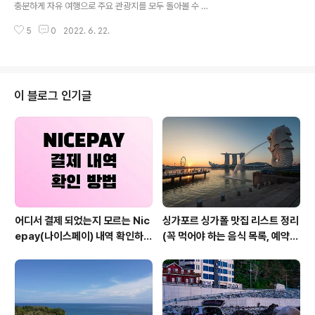
충분하게 자유 여행으로 주요 관광지를 모두 돌아볼 수 있
여행 첫날, 울릉도 한 바퀴 일주 여행 코스 추천! 친구랑 나
다. 자세한 내용은 아래 글을 참고해보자. 내가 어느정도 여
랑 둘 다 따개비 칼국수를 시켰고, 여기에 문어 초회를 하나
5
0
2022. 6. 22.
유롭게 아침부터 저녁까지 하루만에 돌아봤던 울릉도 관광
추가했..
코스다. 사동항, 울릉 크루즈의 선착장 아침 일찍 섬에 도착
했다. 뭘할지 고민하다가 제일 먼저 목욕을 하러가기로 했
다. 날씨는 아직 해무가 조금 껴있었고, 먼 바다는 맑아 보
이나, 섬 자체는 조금 구름이 낀 하늘이었다. 이번에 차박을
이 블로그 인기글
하기로 결정하면서 가장 먼저 고민한 것이 씻는 것과 용변
에 대한 고민이었는데, 용변에 대한 고민은 금새 해소되었
다. 이유는 있다가 작성하겠다. 씻는 것은 우선 저녁에는 간
단히 세안과 이만 닦고 자고, 매일 아침에 도동에 있는 해수
목욕탕을 가는 것으로..
어디서 결제 되었는지 모르는 Nic
싱가포르 싱가폴 맛집 리스트 정리
epay(나이스페이) 내역 확인하는
(꼭 먹어야 하는 음식 목록, 예약
방법
방법, 위치 등)