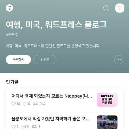
검색하기
티스토리
여행, 미국, 워드프레스 블로그
구독자
0
여행, 미국, 워드프레스와 관련된 블로그를 운영하고 있습니다.
구독하기
방명록
신고하기 레이어
열기
인기글
어디서 결제 되었는지 모르는 Nicepay(나이
스페이) 내역 확인하는 방법
10
0
조회
314
울릉도에서 직접 가봤던 차박하기 좋은 포인
트 6곳 추천
6
0
조회
3