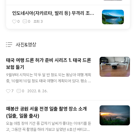
인도네시아(자카르타, 발리 등) 무격리 조건
및 입국 시 필요한 서류 정리(20220706
0
0
조회
3
기준)
사진&영상
분류 전체보기
주요 글 목록
태국 여행 드론 허가 준비 시리즈 1. 태국 드론
보험 들기
글 내용
9월부터 시작되는 약 두 달 반 정도 되는 동남아 여행 계획
중, 10월에 10일 정도 태국 여행이 계획되어 있다. 평소 사
진과 영상을 취미로 하고 있기에 이번 동남아 여행에서도
작성시간
7
0
2022. 8. 26.
가능하면 많은 사진과 영상을 찍어오려고 많은 리서치와
준비를 하고 있다. 그러던 중, 태국에서는 드론을 날리려면
꼭 보험과 함께 국가에서 발급받은 허가증이 필수라는 이
매봉산 공원 서울 전경 일출 촬영 장소 소개
야기가 있어서 드론 허가를 준비하게 되었다. 태국에서 드
(일출, 일몰 출사)
론 날리는 것은 해외 사이트를 찾아봐도 이슈가 많은데, 어
글 내용
떤 외국인들은 공항에서 드론을 들어갈 시, 세관에 따라서
오늘 아침 장마 기간 중 갑자기 날씨가 좋다는 이야기를 듣
허가증이 없으면 드론은 몰수하기도 한다는 등의 이야기도
고, 그동안 꼭 촬영을 하러 가보고 싶었던 6호선 버티고개
있고, 어떤 사람은 그냥 가지고 들어가서 허가증 없이 눈치
역 근처에 위치한 매봉산 출사를 가보기로 했다. 목차 장소