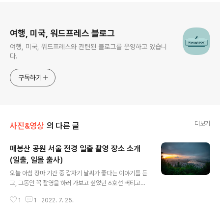
로그 정보
여행, 미국, 워드프레스 블로그
여행, 미국, 워드프레스와 관련된 블로그를 운영하고 있습니
다.
구독하기
더보기
사진&영상
의 다른 글
매봉산 공원 서울 전경 일출 촬영 장소 소개
(일출, 일몰 출사)
글 내용
오늘 아침 장마 기간 중 갑자기 날씨가 좋다는 이야기를 듣
고, 그동안 꼭 촬영을 하러 가보고 싶었던 6호선 버티고개
역 근처에 위치한 매봉산 출사를 가보기로 했다. 목차 장소
1
1
2022. 7. 25.
소개 매봉산은 언덕 가장 위에 위치한 정자에서 사진을 촬
영하면 잠실의 롯데타워와 함께 눈앞으로 한강 전경, 그리