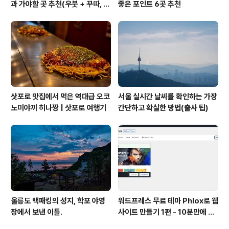
과 가야할 곳 추천(우붓 + 꾸따, 세
좋은 포인트 6곳 추천
미냑, 짱구)
삿포로 맛집에서 먹은 역대급 오코
서울 실시간 날씨를 확인하는 가장
노미야끼 히나짱 | 삿포로 여행기
간단하고 확실한 방법(출사 팁)
울릉도 백패킹의 성지, 학포 야영
워드프레스 무료 테마 Phlox로 웹
장에서 보낸 이틀.
사이트 만들기 1편 - 10분만에 사
이트 세팅하기