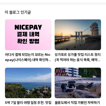
고 멀리는 좌측으로 중랑천을 따라 동부 간선로가 보인다.
그리고 그 뒤 쪽으로 해가 떠오르곤 한다. 매봉산 공원 가장
위에 있는 정자다. 그냥 바라만 봐도 아주 시원하고 확 뚫린
이 블로그 인기글
서울 뷰를 볼 수 있다. 정자의 가장자리에 삼각대를 새우고
카메라를 세팅하고 촬영을 하면 된다. 정자는 꽤나 큰편이
고, 바로 옆에서 쿵쿵 뛰지만 않는다면, 크게 흔들림이 없
다. 예전 파주에 출사를 간 적이 있는데, 경계선 너머 북한
을 볼 수 있었던..
어디서 결제 되었는지 모르는 Nic
싱가포르 싱가폴 맛집 리스트 정리
epay(나이스페이) 내역 확인하는
(꼭 먹어야 하는 음식 목록, 예약
방법
방법, 위치 등)
5박 7일 발리 여행 일정 추천. 맛집
울릉도에서 직접 가봤던 차박하기