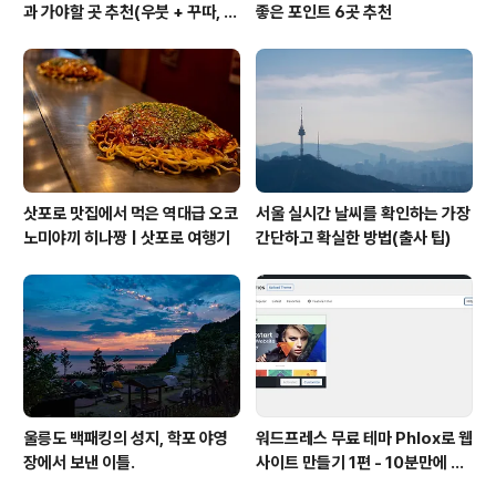
과 가야할 곳 추천(우붓 + 꾸따, 세
좋은 포인트 6곳 추천
미냑, 짱구)
삿포로 맛집에서 먹은 역대급 오코
서울 실시간 날씨를 확인하는 가장
노미야끼 히나짱 | 삿포로 여행기
간단하고 확실한 방법(출사 팁)
울릉도 백패킹의 성지, 학포 야영
워드프레스 무료 테마 Phlox로 웹
장에서 보낸 이틀.
사이트 만들기 1편 - 10분만에 사
이트 세팅하기