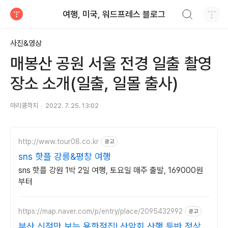
검색하기
여행, 미국, 워드프레스 블로그
티스토리
사진&영상
매봉산 공원 서울 전경 일출 촬영
장소 소개(일출, 일몰 출사)
마리콩깍지
2022. 7. 25. 13:02
http://www.tour08.co.kr
광고
sns 핫플 강릉&평창 여행
sns 핫플 강원 1박 2일 여행, 토요일 매주 출발, 169000원
부터
https://map.naver.com/p/entry/place/2095432992
광고
부산 신점만 보는 용한점집! 산악회 산행 등반 정상등