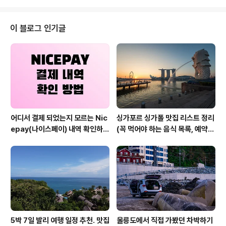
꼭 보험과 함께 국가에서 발급받은 허가증이 필수라는 이
야기가 있어서 드론 허가를 준비하게 되었다. 태국에서 드
론 날리는 것은 해외 사이트를 찾아봐도 이슈가 많은데, 어
이 블로그 인기글
떤 외국인들은 공항에서 드론을 들어갈 시, 세관에 따라서
허가증이 없으면 드론은 몰수하기도 한다는 등의 이야기도
있고, 어떤 사람은 그냥 가지고 들어가서 허가증 없이 눈치
봐가면서 드론을 날렸다는 이야기가 있었다. 눈치 보면서
불법적으로 드론은 날리느니 ..
어디서 결제 되었는지 모르는 Nic
싱가포르 싱가폴 맛집 리스트 정리
epay(나이스페이) 내역 확인하는
(꼭 먹어야 하는 음식 목록, 예약
방법
방법, 위치 등)
5박 7일 발리 여행 일정 추천. 맛집
울릉도에서 직접 가봤던 차박하기