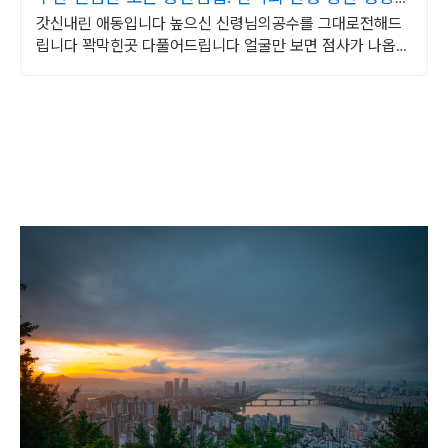
정
갓신내린 애동입니다 높으신 신령님의공수를 그대로전해드
립니다 꽉막힌곳 다풀어드립니다 얼굴만 보면 점사가 나옵니
다 향만 켜주세요 신의 말씀을 그대로 전해 드리겠습니다