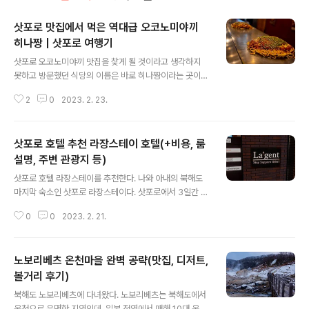
삿포로 맛집에서 먹은 역대급 오코노미야끼
히나짱 | 삿포로 여행기
글 내용
삿포로 오코노미야끼 맛집을 찾게 될 것이라고 생각하지
못하고 방문했던 식당의 이름은 바로 히나짱이라는 곳이
다. 이름부터 사람 이름인 듯 특이한데, 운이 좋게 주변에
2
0
2023. 2. 23.
이 식당이 있다는 것을 알고 방문하게 되었다. 삿포로 다누
키코지 상점가를 걸어서 구경하던 중, 아내가 오코노미야
끼를 하는 집이 있으면 가보자는 이야기를 했고, 다행히 다
삿포로 호텔 추천 라장스테이 호텔(+비용, 룸
누키코지 상점가 안에 오코노미야끼를 하는 히나짱이라는
식당이 있다는 걸 구글 맵에서 찾을 수 있었다. 리뷰나 소개
설명, 주변 관광지 등)
글 내용
를 볼 겨를도 없이 운이 좋게도 도보 1분거리에 있었기에
삿포로 호텔 라장스테이를 추천한다. 나와 아내의 북해도
바로 히나짱으로 향했다. 저녁 식사 시간이 조금 지난 8시
마지막 숙소인 삿포로 라장스테이다. 삿포로에서 3일간 머
쯤이었는데, 식당안은 만석이었다. 우리처럼 오코노미야끼
무르며 하루는 오타루를, 하루는 비에이 지역을 돌아보는
를 식사로 먹으로 온 사람도 있을 것이고, 식사를 마치고 2
0
0
2023. 2. 21.
일정이다. 삿포로에서는 첫 날 노보리베츠에서 도착한 후
차로 술을 한잔 하기 위해 온 사람들도 ..
인 늦은 오후 시간과 오타루 구경을 마치고 돌아온 저녁밖
에 여행을 할 시간이 없었다. 나와 아내는 삿포로에 3일을
노보리베츠 온천마을 완벽 공략(맛집, 디저트,
머물면서 삿포로를 구경할 시간이 부족했다는 점이 매우
아쉽기는 했지만, 그래도 호텔의 위치 덕분에 가까운 관광
볼거리 후기)
글 내용
지를 모두 짧게 나마 둘러볼 수 있었다. 라장스테이 호텔에
북해도 노보리베츠에 다녀왔다. 노보리베츠는 북해도에서
머물면서 가장 좋았던 점은 역시나 위치다. 어딜가도 도보
온천으로 유명한 지역인데, 일본 전역에서 매해 10대 온천