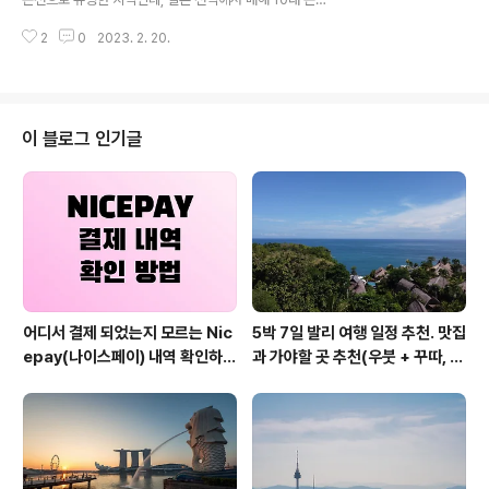
로 모두 걸어서 갈 수 있는 거리였다. 삿포로 역이 가장 먼
을 뽑으면 꼭 10개의 온천안에 들어가는 온천수가 좋은 지
목적지였는데, 여유롭게 걸어서 20분이면 갈 수 있어서 삿
2
0
2023. 2. 20.
역이다. 일주일간의 북해도 여행에서 나와 아내는 이틀의
포로 역을 3번 가야할 일이 있었는데..
시간을 노보리베츠에서 보내기로 했다. 북해도에 7일을 머
물러서 충분히 여행을 여러 곳으로 다닐 수 있었던 일정임
에도 이틀을 온천욕을 하면서 보내기로 했기에 더 많은 지
역을 둘러보진 못했지만 그래도 아주 만족스러웠던 일정이
이 블로그 인기글
었다. 노보리베츠에 도착한 두번 째날, 나와 아내는 노보리
베츠 온천마을 지역을 도보로 돌아보기로 했다. 나간 김에
온천마을 중심가에서 점심식사도 한끼 하기로 했다. 온천
마을은 그 규모가 크지 않기에 도보로 충분히 돌아볼 수 있
다고 생각하긴 했으나 실제로 호텔을 나서면서..
어디서 결제 되었는지 모르는 Nic
5박 7일 발리 여행 일정 추천. 맛집
epay(나이스페이) 내역 확인하는
과 가야할 곳 추천(우붓 + 꾸따, 세
방법
미냑, 짱구)