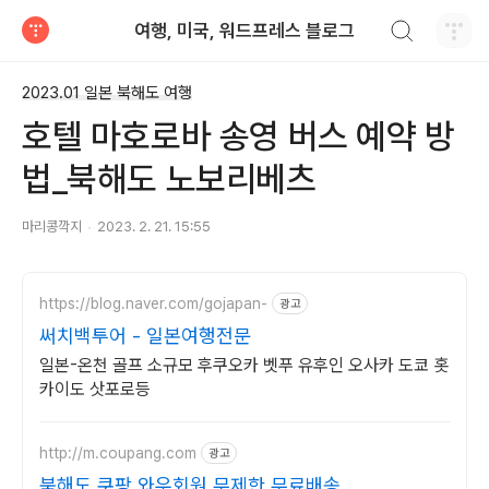
검색하기
여행, 미국, 워드프레스 블로그
티스토리
2023.01 일본 북해도 여행
호텔 마호로바 송영 버스 예약 방
법_북해도 노보리베츠
마리콩깍지
2023. 2. 21. 15:55
https://blog.naver.com/gojapan-
광고
써치백투어 - 일본여행전문
일본-온천 골프 소규모 후쿠오카 벳푸 유후인 오사카 도쿄 홋
카이도 삿포로등
http://m.coupang.com
광고
북해도 쿠팡 와우회원 무제한 무료배송