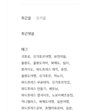
최근글
인기글
최근댓글
태그
삿포로
싱가포르여행
온천마을
울릉도
울릉도차박
북해도
발리
홋카이도
워드프레스 제작
온천
울릉도여행
싱가포르
하노이
워드프레스 무료테마
싱가포르맛집
워드프레스 만들기
베트남
워드프레스 웹사이트
노보리베츠온천
저니텔러스
북해도여행
일본여행
워드프레스공부
호텔마호로바
일본