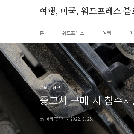
본문 바로가기
여행, 미국, 워드프레스 
홈
워드프레스
여행
미
유용한 정보
중고차 구매 시 침수차
by 마리콩깍지
2022. 8. 25.