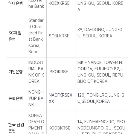
KEB Ha
하나은행
KOEXKRSE
UNG-GU, SEOUL. KORE
na Bank
A
Standar
d Chart
39, DA-DONG, JUNG-G
SC제일
ered Fir
SCBLKRSE
U, SEOUL, KOREA
은행
st Bank
Korea,
Seoul
INDUST
IBK FINANCE TOWER FL
RIAL BA
OOR 16, EULJI-RO 82, J
기업은행
IBKOKRSE
NK OF K
UNG-GU, SEOUL, REPU
OREA
BLIC OF KOREA
NONGH
NACFKRSEX
120, TONGILRO,JUNG-G
농협은행
YUP BA
XX
U,SEOUL,KOREA
NK
KOREA
DEVELO
14, EUNHAENG-RO, YEO
한국 산업
PMENT
KODBKRSE
NGDEUNGPO-GU, SEOU
은행