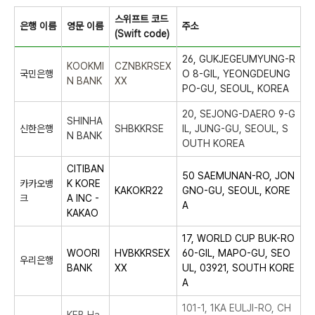
스위프트 코드
은행 이름
영문 이름
주소
(Swift code)
26, GUKJEGEUMYUNG-R
KOOKMI
CZNBKRSEX
국민은행
O 8-GIL, YEONGDEUNG
N BANK
XX
PO-GU, SEOUL, KOREA
20, SEJONG-DAERO 9-G
SHINHA
신한은행
SHBKKRSE
IL, JUNG-GU, SEOUL, S
N BANK
OUTH KOREA
CITIBAN
50 SAEMUNAN-RO, JON
카카오뱅
K KORE
KAKOKR22
GNO-GU, SEOUL, KORE
크
A INC -
A
KAKAO
17, WORLD CUP BUK-RO
WOORI
HVBKKRSEX
60-GIL, MAPO-GU, SEO
우리은행
BANK
XX
UL, 03921, SOUTH KORE
A
101-1, 1KA EULJI-RO, CH