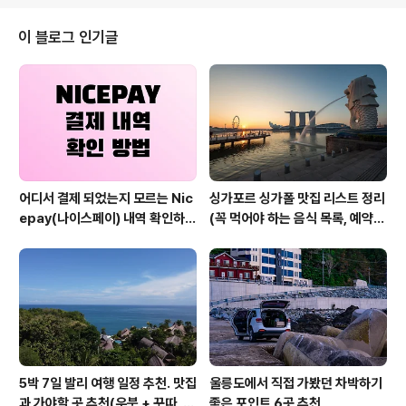
다는 내역인데, 가맹점명이 Nicepay라고 오면서, 도대체
어떤 건으로 결제가 된 것인지 나도 궁금하고, 설마 문제가
이 블로그 인기글
있는 건 아닌지 걱정이 된다. 그래서 방법을 좀 찾아봤다.
토스 앱을 사용중이여서 토스 앱에서도 확인해보았지만 역
시나 어떤 업체에 결제된 건인지 알 수가 없었다. 이럴 때,
나이스 페이에서 사이트로 들어가서 검색을 해보면 업체
정보를 확인할 수 있다. ..
어디서 결제 되었는지 모르는 Nic
싱가포르 싱가폴 맛집 리스트 정리
epay(나이스페이) 내역 확인하는
(꼭 먹어야 하는 음식 목록, 예약
방법
방법, 위치 등)
5박 7일 발리 여행 일정 추천. 맛집
울릉도에서 직접 가봤던 차박하기
과 가야할 곳 추천(우붓 + 꾸따, 세
좋은 포인트 6곳 추천