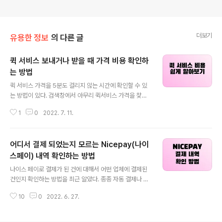
더보기
유용한 정보
의 다른 글
퀵 서비스 보내거나 받을 때 가격 비용 확인하
는 방법
글 내용
퀵 서비스 가격을 5분도 걸리지 않는 시간에 확인할 수 있
는 방법이 있다. 검색창에서 아무리 퀵서비스 가격을 찾아
보려 해도 어떤 지역에서 어디로 가는지 경우의 수가 많기
1
0
2022. 7. 11.
때문에 퀵 비용을 찾아보기 힘든 경우가 대부분이다. 이럴
때 카카오 T 어플만 있으면 대략적인 퀵 비용을 바로 확인
할 수 있다. 오늘 전자기기를 구매하면서 업체 측으로부터
어디서 결제 되었는지 모르는 Nicepay(나이
당일 수령을 위해 퀵 서비스를 요청했다. 업체도 서울에 있
고 나도 서울에 거주하고 있기에, 그리고 몇 번 정도 퀵 서
스페이) 내역 확인하는 방법
글 내용
비스를 이용해본 적이 있기에 적정 비용이 예상이 되었지
나이스 페이로 결제가 된 건에 대해서 어떤 업체에 결제된
만, 간혹 퀵 비용을 과하게 청구받을 수도 있을 것 같은 불
건인지 확인하는 방법을 최근 알았다. 종종 자동 결제나 결
안한 느낌은 언제나 들었다. 그래서 대략적인 비용을 알고
제 예약이 되어있던 건들이 결제되면서 종종 Nicepay로
있는게 중요할 듯하여 적정선의 퀵 비용을 찾아볼 수 있는
10
0
2022. 6. 27.
결제되었다는 문자나 통장 내역이 발생하는 경우가 있다.
방법을 알아봤다. 사실 업체..
나도 어디서 결제되었는지 이 문자 만으로는 확인이 어려
웠다. 오늘 신한 카드로 12만원 정도의 결제금액이 발생했