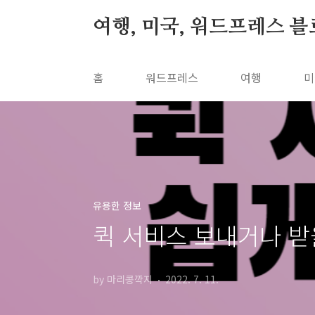
본문 바로가기
여행, 미국, 워드프레스 
홈
워드프레스
여행
미
유용한 정보
퀵 서비스 보내거나 받
by 마리콩깍지
2022. 7. 11.