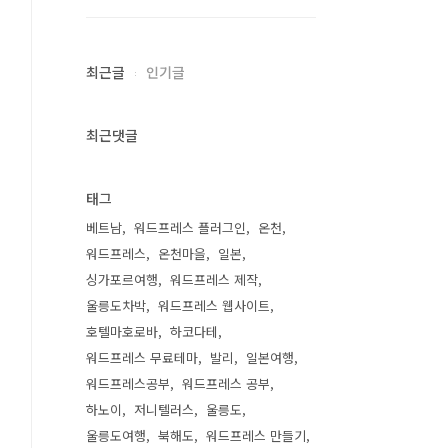
최근글
인기글
최근댓글
태그
베트남
워드프레스 플러그인
온천
워드프레스
온천마을
일본
싱가포르여행
워드프레스 제작
울릉도차박
워드프레스 웹사이트
호텔마호로바
하코다테
워드프레스 무료테마
발리
일본여행
워드프레스공부
워드프레스 공부
하노이
저니텔러스
울릉도
울릉도여행
북해도
워드프레스 만들기