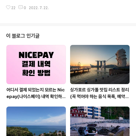
이 방문하는 다낭, 하노이, 호치민의 각 지역별 날씨를 한번
참고하셔서 여행일정을 만드는데 도움이 되시면 좋겠습니
확인해볼까요? 목차 하노이 베트남 북부에 위치한 하노이
22
0
2022. 7. 22.
다. 지난 4월 한 달간 발리로 자유 여행을 다녀오고 나서 꼭
는 4월부터 시작해 10월까..
여행 일지를 써보고 싶다는 생각이 들었는데, 이제야 글을
쓰게 되네요. 발리에 한 달간 머물면서 멘장안을 제외한 거
의 모든 지역을 방문했고, 그때 촬영한 사진과 기억을 바탕
으로 직장 생활하는 한국 사람들이 가장 많이 발리를 방문
이 블로그 인기글
할 때 머무는 기간인 5박 7일 (5박 6일이라고도 하시더라
구요) 여행 일정을 만들어보고자 합니다. 우붓과 꾸따 세미
냑 짱구 지역을 여행하는 일정을 정리해 보았습니다. 글이
조금 긴 편입니다. 목차 3일 꾸따, 세미냑, 짱구 지역 + 2일
우붓 지역 우..
어디서 결제 되었는지 모르는 Nic
싱가포르 싱가폴 맛집 리스트 정리
epay(나이스페이) 내역 확인하는
(꼭 먹어야 하는 음식 목록, 예약
방법
방법, 위치 등)