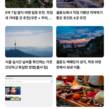
5박 7일 발리 여행 일정 추천. 맛집
울릉도에서 직접 가봤던 차박하기
과 가야할 곳 추천(우붓 + 꾸따, 세
좋은 포인트 6곳 추천
미냑, 짱구)
서울 실시간 날씨를 확인하는 가장
울릉도 백패킹의 성지, 학포 야영
간단하고 확실한 방법(출사 팁)
장에서 보낸 이틀.