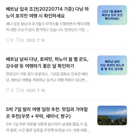
여행하기 좋은 계절인지 확인해보세요. 발리 공식 홈페이
베트남 입국 조건(20220714 기준) 다낭 하
지에서 참고한 발리의 월별 평균 온도 및 강우량을 정리해
보았습니다. 발리 공식 홈페이지에서 찾은 월별 평균 날씨
노이 호치민 여행 시 확인하세요
글 내용
입니다. 위에 표에서도 보이듯 발리를 여행할 가장 좋은 시
꽤나 많은 동남아 국가들이 무격리를 시행하면서 해외여행
즌은 4월부터 10월까지입니다. 평균 비오는날이 10일이
에 대한 수요가 많이 증가하고 있습니다. 한국인이 가장 많
되지 않는 기간 사이가 가장 여행하기 좋은 계절 일 듯합니
이 방문한다는 베트남은 코로나가 잦아지면서 역시나 많은
다. 지난 4월에 발리를 방문했을 때도 동남아 특유의 스콜
2
0
2022. 7. 14.
한국인이 다시 찾게 되는 관광지로 주목을 받고 있습니다.
이 강하고 짧게 오고 비가 그치고..
그렇다면 다낭, 하노이, 호찌민 등 멋진 여행지를 가지고 있
는 베트남에 입국하기 위해서 어떤 서류들을 미리 준비해
베트남 날씨 다낭, 호찌민, 하노이 월 별 온도,
야 하는지 확인해 보겠습니다. 아래 내용을 참고하셔서 불
편함 없이 베트남을 여행하세요. 목차 격리 제외 조건 베트
강수량 등 여행하기 좋은 달 확인하기
글 내용
남은 사실상 격리가 없는 국가입니다. 다른 나라들의 경우,
한국인이 가장 많이 방문하고, 그만큼 문화도 친숙한 베트
아직까지 백신 2차까지 접종한 방문객에 대해서 무격리를
남. 베트남 여행을 계획하고 있거나 여행 계획이 있다면 매
시행하고 있는 곳들이 많은데, 베트남은 백신 접종과 상관
월 온도와 강수량이 어떻게 되는지 미리 확인해보세요. 한
없이 베트남 입국에 문제가 되지 않는 여권을 소지하고 있
3
0
2022. 7. 14.
국인이 많이 가는 여행지는 주로 다낭, 하노이, 베트남일 텐
다면 격리가 면제됩니다. 사실상 한국 ..
데요. 베트남은 북쪽에서 남쪽으로 라오스, 캄보디아, 중국
과 국경을 마주하고 있습니다. 하노이는 베트남 북쪽에, 다
5박 7일 발리 여행 일정 추천. 맛집과 가야할
낭은 중부, 그리고 호찌민은 남부에 위치하고 있습니다. 베
트남 날씨가 지역마다 같지 않을까 생각할 수 있지만, 지도
곳 추천(우붓 + 꾸따, 세미냑, 짱구)
글 내용
에서 보이는 것 처럼 길게 놓여진 나라이다보니 날씨 또한
5박 7일 하루 하루를 어떻게 발리에서 보내면 좋을 지 일
지역별로 편차가 있는 편입니다. 그럼 한국인들이 가장 많
자 별로, 시간 별로 일정을 추천해 보았습니다. 아래 내용을