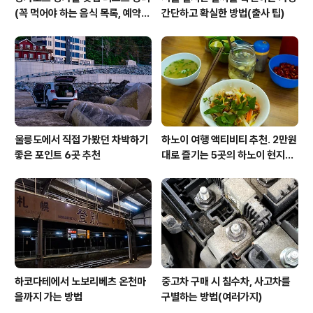
(꼭 먹어야 하는 음식 목록, 예약
간단하고 확실한 방법(출사 팁)
방법, 위치 등)
울릉도에서 직접 가봤던 차박하기
하노이 여행 액티비티 추천. 2만원
좋은 포인트 6곳 추천
대로 즐기는 5곳의 하노이 현지인
맛집 투어 참가 후기입니다
하코다테에서 노보리베츠 온천마
중고차 구매 시 침수차, 사고차를
을까지 가는 방법
구별하는 방법(여러가지)