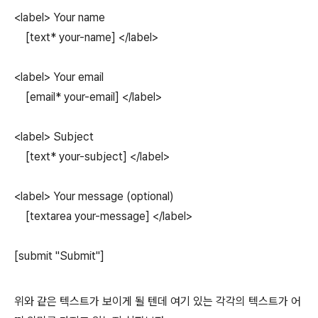
<label> Your name
[text* your-name] </label>
<label> Your email
[email* your-email] </label>
<label> Subject
[text* your-subject] </label>
<label> Your message (optional)
[textarea your-message] </label>
[submit "Submit"]
위와 같은 텍스트가 보이게 될 텐데 여기 있는 각각의 텍스트가 어