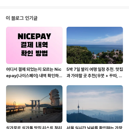
수 있으나, 이번 블로그를 통해 어떤 플러그인이고 또, 어떤
원리로 작동하는지 이해하고 넘어가면 나중에 워드프레스
를 이용해서 다른 웹사이트를 만드는데도 유용하게 사용될
이 블로그 인기글
수 있으니 잘 알고 넘어가면 좋을 것 같다. 1.  기본적인
원리 설명 여러 웹사이트를 방문하다 보면 간혹 더 많은 정
보를 원하면 메일 주소를 입력하도록 하여 뉴스레터를 받
아볼 수 있도록 유도하는 곳들이 있다. 주로 정보성 블로그
나, 자료를 정기적으로 발행하..
어디서 결제 되었는지 모르는 Nic
5박 7일 발리 여행 일정 추천. 맛집
epay(나이스페이) 내역 확인하는
과 가야할 곳 추천(우붓 + 꾸따, 세
방법
미냑, 짱구)
싱가포르 싱가폴 맛집 리스트 정리
서울 실시간 날씨를 확인하는 가장