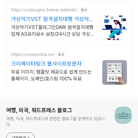
https://vstplugins.framer.website/
광고
가상악기VST 원격설치대행 가상악기
플러그인 원격설치대행
가상악기VST플러그인DAW 원격설치대행
업체 AS유지보수 보장/24시간 상담 가상악
기VST플러그인DAW 원격설치대행 전문업
체/AS 유지보수 보장/24시간 상담
https://creatorlink.net
광고
크리에이터링크 웹사이트방문자
무료 이미지, 템플릿 제공으로 쉽게 만드는
홈페이지. 도메인/호스팅 100% 무료
로그 정보
여행, 미국, 워드프레스 블로그
여행, 미국, 워드프레스와 관련된 블로그를 운영하고 있습니
다.