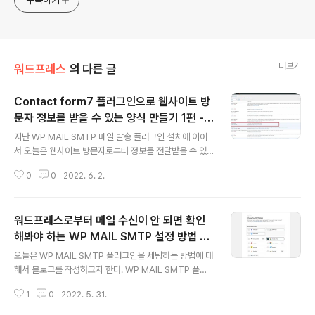
구독하기
더보기
워드프레스
의 다른 글
Contact form7 플러그인으로 웹사이트 방
문자 정보를 받을 수 있는 양식 만들기 1편 -
글 내용
작동 원리 설명(2022년 6월 기준)
지난 WP MAIL SMTP 메일 발송 플러그인 설치에 이어
서 오늘은 웹사이트 방문자로부터 정보를 전달받을 수 있
는 정보 입력 양식을 만드는 방법에 대해서 블로그를 작성
0
0
2022. 6. 2.
하고자 한다. WP MAIL SMTP는 워드프레스 시스템으로
부터 외부로 발송되는 메일이 정상적으로 발송되도록 도와
주는 플러그인으로 설명했었다. 이번 편에서는 WP MAIL
워드프레스로부터 메일 수신이 안 되면 확인
SMTP과 함께 응용하여 사용하기 좋은, 그리고 대부분 많
은 워드프레스로 제작된 웹사이트가 사용하는 양식 폼에
해봐야 하는 WP MAIL SMTP 설정 방법 소
글 내용
대해서 설명하고자 한다. 앞으로 총 3편에 나눠서 "방문자
개 (2022 버전)
오늘은 WP MAIL SMTP 플러그인을 세팅하는 방법에 대
정보 수집" 시리즈를 작성할 예정이다. 먼저 Contact for
해서 블로그를 작성하고자 한다. WP MAIL SMTP 플러
m 7 플러그인에 대해서 두 편에 나눠서 1. 작동 원리 편과
그인은 워드프레스 내에서 여러 종류의 콘택트 폼을 통해
2. 실전 세부 사항 변경 편으로 작성할 예정이다. 그리고 마
1
0
2022. 5. 31.
내 블로그나 사이트를 구독하고자 하는 방문자들에게 메일
지막 편에서 뉴..
을 발송해주는 역할을 하는데 쓰인다. 개념이 조금 어려울