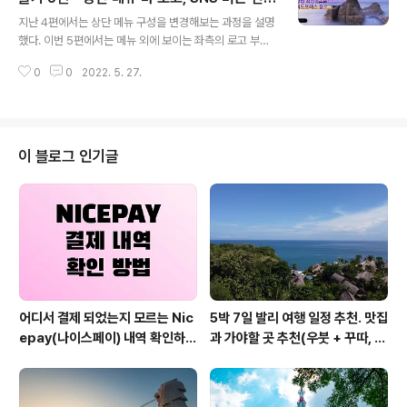
글 내용
여주는 용도로 사용된다. 그럼 어떻게 어떤 페이지를 블로
하기(무료 로고 만드는 방법 팁)
지난 4편에서는 상단 메뉴 구성을 변경해보는 과정을 설명
그 용 페이지로 지정하여 블로그 글들을 보여주는지 그 방
했다. 이번 5편에서는 메뉴 외에 보이는 좌측의 로고 부분
법부터 시작해 보자. 1. 블로그 페이지 설정하는 방법 Setti
과 우측의 연락처, SNS 연결 아이콘 등을 수정하는 방법에
ng > Reading 메뉴로 진입한다. 가장 상단에 보이는 Yo
0
0
2022. 5. 27.
대해서 작성해보고자 한다. 이번 편까지 진행하면 메인 홈
ur ho..
페이지에서 보이는 구성은 대부분 지난 블로그들을 참고하
여 수정 완료가 가능하기 때문에 잘 따라서 확인해보면 좋
을 것 같다. 1. 로고 수정 우선 웹사이트 제작에서 방문자들
에게 이 사이트가 어떤 사이트인지 알려주고 제대로 방문
이 블로그 인기글
한 것인지 알려줄 수 있는 로고를 수정해보자. 대부분의 웹
사이트는 방문자들이 들어오자마자 방문한 웹사이트가 방
문하고자 했던 웹사이트가 맞는지 확인시켜주기 위해서 로
고를 좌측 상단이나 혹은 중앙 상단부에 위치시키고는 한
다. 또한 사이트의 아이덴티티를 바로 알려주..
어디서 결제 되었는지 모르는 Nic
5박 7일 발리 여행 일정 추천. 맛집
epay(나이스페이) 내역 확인하는
과 가야할 곳 추천(우붓 + 꾸따, 세
방법
미냑, 짱구)