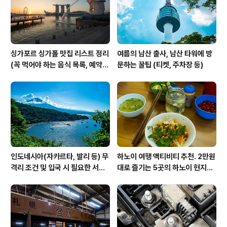
싱가포르 싱가폴 맛집 리스트 정리
여름의 남산 출사, 남산 타워에 방
(꼭 먹어야 하는 음식 목록, 예약
문하는 꿀팁 (티켓, 주차장 등)
방법, 위치 등)
인도네시아(자카르타, 발리 등) 무
하노이 여행 액티비티 추천. 2만원
격리 조건 및 입국 시 필요한 서류
대로 즐기는 5곳의 하노이 현지인
정리(20220706 기준)
맛집 투어 참가 후기입니다