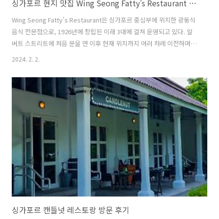
싱가포르 현지 맛집 Wing Seong Fatty’s Restaurant 방문 후기
Wing Seong Fatty’s Restaurant은 싱가포르 중심부에 위치한 광둥식
음식 전문점으로, 1926년에 창립된 이래 3대에 걸쳐 운영되고 있다. 알
버트 스트리트에 처음 문을 연 이후 현재 위치까지 여러 차례 이전하며
지역 내에서의 명성을 확립했다. 웹사이트를 통해 제공되는 역사적 배경
2024. 2. 2.
과 메뉴 정보는 방문객들에게 식당에 대한 신뢰와 흥미를 높이는 데 기여
한다. 이곳은 특히 중국 광둥 지방의 전통 요리를 싱가포르에서 맛볼 수
있는 명소로, 현지인들과 세계 각지에서 온 방문객들에게 사랑받는 곳이
다. 식당의 메뉴는 다양한 광둥 요리로 구성되어 있으며, 그 중에서도 구
운 닭고기, 스윗 앤 사워 포크, 볶음밥, 소고기 청경채 볶음 등이 인기 메
뉴로 손꼽힌다. 이러한 요리들은 방문객들에게 싱가포르 내에..
싱가포르 캔들넛 레스토랑 방문 후기