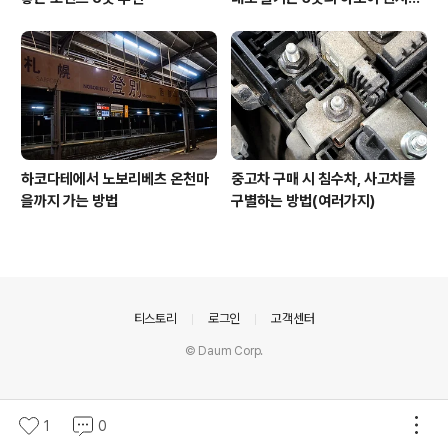
맛집 투어 참가 후기입니다
하코다테에서 노보리베츠 온천마
중고차 구매 시 침수차, 사고차를
을까지 가는 방법
구별하는 방법(여러가지)
의안내
티스토리
로그인
고객센터
© Daum Corp.
1
0