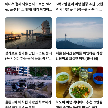
어디서 결제 되었는지 모르는 Nic
5박 7일 발리 여행 일정 추천. 맛집
epay(나이스페이) 내역 확인하는
과 가야할 곳 추천(우붓 + 꾸따, 세
방법
미냑, 짱구)
싱가포르 싱가폴 맛집 리스트 정리
서울 실시간 날씨를 확인하는 가장
(꼭 먹어야 하는 음식 목록, 예약
간단하고 확실한 방법(출사 팁)
방법, 위치 등)
울릉도에서 직접 가봤던 차박하기
하노이 여행 액티비티 추천. 2만원
좋은 포인트 6곳 추천
대로 즐기는 5곳의 하노이 현지인